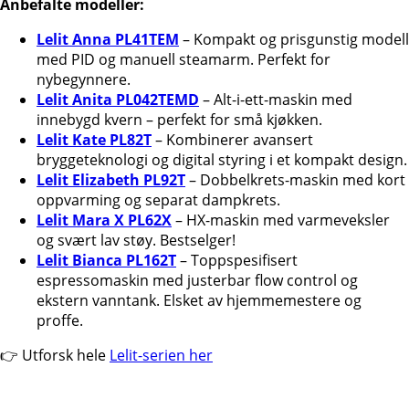
Anbefalte modeller:
Lelit Anna PL41TEM
– Kompakt og prisgunstig modell
med PID og manuell steamarm. Perfekt for
nybegynnere.
Lelit Anita PL042TEMD
– Alt-i-ett-maskin med
innebygd kvern – perfekt for små kjøkken.
Lelit Kate PL82T
– Kombinerer avansert
bryggeteknologi og digital styring i et kompakt design.
Lelit Elizabeth PL92T
– Dobbelkrets-maskin med kort
oppvarming og separat dampkrets.
Lelit Mara X PL62X
– HX-maskin med varmeveksler
og svært lav støy. Bestselger!
Lelit Bianca PL162T
– Toppspesifisert
espressomaskin med justerbar flow control og
ekstern vanntank. Elsket av hjemmemestere og
proffe.
👉 Utforsk hele
Lelit-serien her