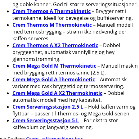
og doble kanner. God til større serveringssituasjoner.
Crem Thermos A Thermokinetic
– Brygger rett i
termokanne. Ideell for bevegelse og bufféservering.
Crem Thermos M Thermokinetic
– Manuell modell
med termosbrygging – strøm ikke nødvendig der
kaffen serveres.
Crem Thermos A X2 Thermokinetic
– Dobbel
bryggeenhet, automatisk vannfylling og høy
gjennomstrømming.
Crem Mega Gold M Thermokinetic
– Manuell maskin
med brygging rett i termoskanne (2,5 L).
Crem Mega Gold A Thermokinetic
– Automatisk
variant med rask bryggetid og termosservering.
Crem Mega Gold A X2 Thermokinetic
– Dobbel
automatisk modell med høy kapasitet.
Crem Serveringsstasjon 2,5 L
– Hold kaffen varm og
flyttbar – passer til Thermos- og Mega Gold-serien.
Crem Serveringsstasjon 5 L
– For ekstra stor
kaffevolum og langvarig servering.
👉 Se flere
Crem-kaffemaskiner her