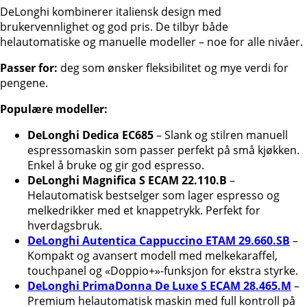
DeLonghi kombinerer italiensk design med
brukervennlighet og god pris. De tilbyr både
helautomatiske og manuelle modeller – noe for alle nivåer.
Passer for:
deg som ønsker fleksibilitet og mye verdi for
pengene.
Populære modeller:
DeLonghi Dedica EC685
– Slank og stilren manuell
espressomaskin som passer perfekt på små kjøkken.
Enkel å bruke og gir god espresso.
DeLonghi Magnifica S ECAM 22.110.B
–
Helautomatisk bestselger som lager espresso og
melkedrikker med et knappetrykk. Perfekt for
hverdagsbruk.
DeLonghi Autentica Cappuccino ETAM 29.660.SB
–
Kompakt og avansert modell med melkekaraffel,
touchpanel og «Doppio+»-funksjon for ekstra styrke.
DeLonghi PrimaDonna De Luxe S ECAM 28.465.M
–
Premium helautomatisk maskin med full kontroll på