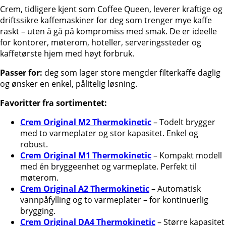
Crem, tidligere kjent som Coffee Queen, leverer kraftige og
driftssikre kaffemaskiner for deg som trenger mye kaffe
raskt – uten å gå på kompromiss med smak. De er ideelle
for kontorer, møterom, hoteller, serveringssteder og
kaffetørste hjem med høyt forbruk.
Passer for:
deg som lager store mengder filterkaffe daglig
og ønsker en enkel, pålitelig løsning.
Favoritter fra sortimentet:
Crem Original M2 Thermokinetic
– Todelt brygger
med to varmeplater og stor kapasitet. Enkel og
robust.
Crem Original M1 Thermokinetic
– Kompakt modell
med én bryggeenhet og varmeplate. Perfekt til
møterom.
Crem Original A2 Thermokinetic
– Automatisk
vannpåfylling og to varmeplater – for kontinuerlig
brygging.
Crem Original DA4 Thermokinetic
– Større kapasitet