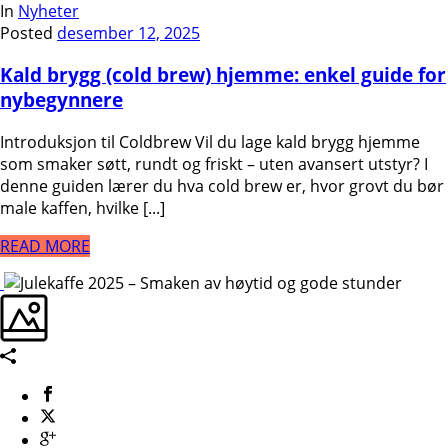
In
Nyheter
Posted
desember 12, 2025
Kald brygg (cold brew) hjemme: enkel guide for
nybegynnere
Introduksjon til Coldbrew Vil du lage kald brygg hjemme
som smaker søtt, rundt og friskt – uten avansert utstyr? I
denne guiden lærer du hva cold brew er, hvor grovt du bør
male kaffen, hvilke [...]
READ MORE